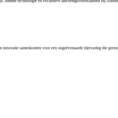
gn, slimme technologie en exclusieve lanceringsvoorwaarden bij Automo
n innovatie samenkomen voor een ongeëvenaarde rijervaring die grenze